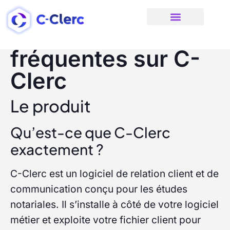
Questions
CRM pour les notaires
Site internet et référencement
Réseaux Sociaux
Nos ressources
Nous contacter
fréquentes sur C-
Clerc
Le produit
Qu’est-ce que C-Clerc
exactement ?
C-Clerc est un logiciel de relation client et de
communication conçu pour les études
notariales. Il s’installe à côté de votre logiciel
métier et exploite votre fichier client pour