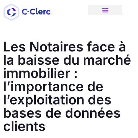
CRM pour les notaires
Site internet et référencement
Réseaux Sociaux
Nos ressources
Nous contacter
Les Notaires face à
la baisse du marché
immobilier :
l’importance de
l’exploitation des
bases de données
clients